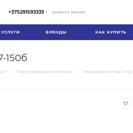
+375291593333
ЗАКАЗАТЬ ЗВОНОК
УСЛУГИ
БРЕНДЫ
КАК КУПИТЬ
7-150б
—
—
сс
Плиты перекрытия лотков
Перекрытие лотка ПП18.